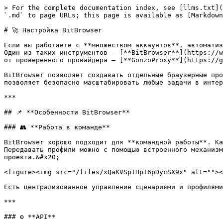
> For the complete documentation index, see [llms.txt](https://help.gonzoproxy.com/llms.txt). Markdown versions of documentation pages are available by appending `.md` to page URLs; this page is available as [Markdown](https://help.gonzoproxy.com/ru/nastroika-bitbrowser.md).

# 🚀 Настройка BitBrowser

Если вы работаете с **множеством аккаунтов**, автоматизируете процессы или просто хотите оставаться незаметным в сети — без хорошего антидетект-браузера не обойтись. Один из таких инструментов — [**BitBrowser**](https://www.bitbrowser.net/ru/). А чтобы ваш трафик был максимально защищён и стабилен, используйте его в паре с прокси от проверенного провайдера — [**GonzoProxy**](https://gonzoproxy.com/?utm_source=gitbook\&utm_medium=bitbrowser\&utm_content=ru).

BitBrowser позволяет создавать отдельные браузерные профили с уникальными *отпечатками*, эмулируя разные устройства и окружения. Это затрудняет их отслеживание и позволяет безопасно масштабировать любые задачи в интернете.

***

## 📌 **Особенности BitBrowser**

### 👥 **Работа в команде**

BitBrowser хорошо подходит для **командной работы**. Каждый сотрудник использует отдельный профиль с уникальными отпечатками, а сессии полностью изолированы. Передавать профили можно с помощью встроенного механизма экспорта/импорта. Это облегчает запуск новых рабочих мест или передачу профилей между участниками проекта.&#x20;

<figure><img src="/files/xQaKVSpIHpI6pDycSX9x" alt=""><figcaption></figcaption></figure>

Есть централизованное управление сценариями и профилями, а также гибкая система прав доступа 🔐 — можно чётко определить, кто и какие действия имеет право выполнять.

***

### ⚙️ **API**

Взаимодействие с **API** позволяет интегрировать BitBrowser с внешними системами и автоматизировать ключевые процессы. Через локальный API можно управлять приложением: открывать браузер, настраивать прокси, создавать и запускать профили, а также выполнять другие операции. Это помогает реализовать автоматизированные сценарии без участия пользователя.

<figure><img src="/files/EmCBmcMSvhYBA0M1kCEA" alt=""><figcaption></figcaption></figure>

Использование API открывает возможности для построения скриптов и интеграций с внешними платформами.

> Полная документация доступна по [ссылке](https://doc.bitbrowser.net/api-docs/introduction).

***

### 🧩 **Расширения**

Если встроенных возможностей недостаточно, функционал BitBrowser легко расширяется.&#x20;

<figure><img src="/files/ANtyhDDaaPAqukwVEmVo" alt=""><figcaption></figcaption></figure>

В Центре расширений доступна установка готовых решений, а также поддерживается разработка собственных модулей. Это удобно для интеграции с внешними системами, автоматического решения капч или модификации поведения браузера.

> Полная документация доступна по [ссылке](https://doc.bitbrowser.ru/extensions).

***

### **🤖 RPA: автоматизация без программирования**

Для автоматизации рутинных действий BitBrowser оснащён инструментом **RPA**. Он позволяет записывать последовательность действий в браузере (*заполнение форм, переходы по страницам, ввод данных и т.п.*), а затем воспроизводить её в нужных профилях.

<figure><img src="/files/xCOmA46jZ2fwne64zK7b" alt=""><figcaption></figcaption></figure>

Интеграция с профилями даёт возможность запускать автоматизацию в нужном окружении — с заданными отпечатками и сетевыми параметрами. Это упрощает массовую работу и помогает снизить количество ошиб